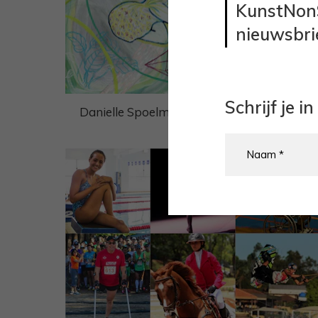
KunstNon
nieuwsbri
Schrijf je 
Danielle Spoelman