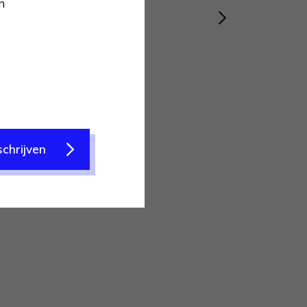
n
Ole Nieling
schrijven