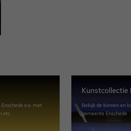
Kunstcollectie
 Enschede e.o. met
Bekijk de binnen en b
 etc.
gemeente Enschede