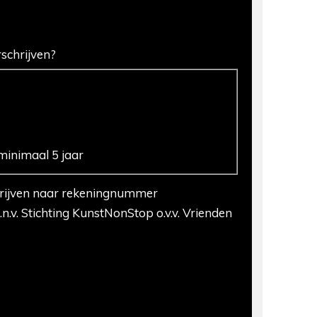
rschrijven?
minimaal 5 jaar
hrijven naar rekeningnummer
v. Stichting KunstNonStop o.v.v. Vrienden