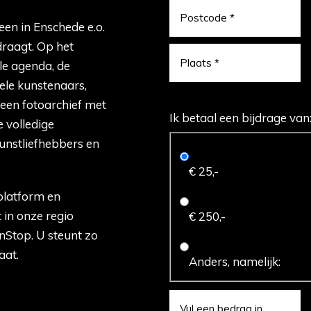
een in Enschede e.o.
raagt. Op het
le agenda, de
nele kunstenaars,
 een fotoarchief met
Ik betaal een bijdrage van
 volledige
kunstliefhebbers en
€ 25,-
tplatform en
 in onze regio
€ 250,-
Stop. U steunt zo
aat.
Anders, namelijk:
ieve samenleving"