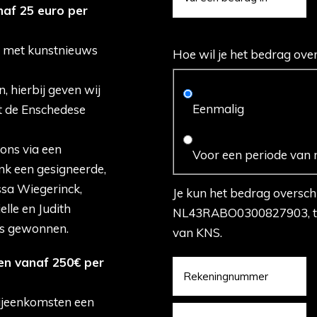
af 25 euro per
f met kunstnieuws
Hoe wil je het bedrag ove
, hierbij geven wij
Eenmalig
t de Enschedese
 ons via een
Voor een periode van 
nk een gesigneerde,
ssa Wiegerinck,
Je kun het bedrag oversc
lle en Judith
NL43RABO0300827903, t.n.
js gewonnen.
van KNS.
en vanaf 250€ per
ijeenkomsten een