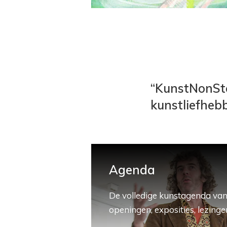
“KunstNonSto
kunstliefhebb
Agenda
De volledige kunstagenda van
openingen, exposities, lezingen