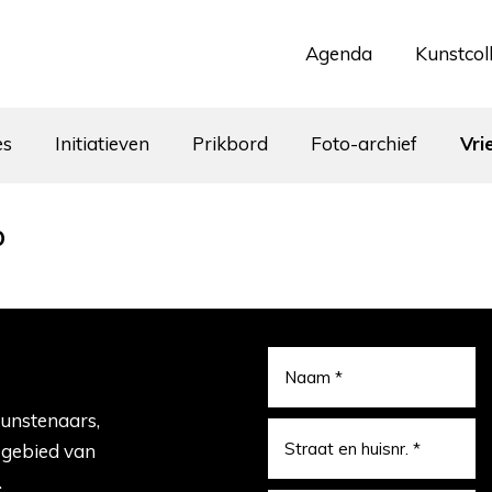
Agenda
Kunstcol
es
Initiatieven
Prikbord
Foto-archief
Vri
p
kunstenaars,
t gebied van
.