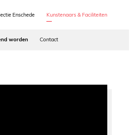
lectie Enschede
Kunstenaars & Faciliteiten
end worden
Contact