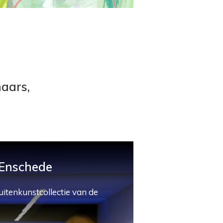
naars,
 Enschede
uitenkunstcollectie van de