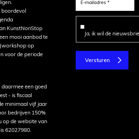
igen.
f boordevol
agenda
r aan KunstNonStop
Ja, ik wil de nieuwsbr
 een mooi aanbod te
er)workshop op
en voor de periode
Versturen
s daarmee een goed
st - is fiscaal
e minimaal vijf jaar
voor bedrijven 150%
 u op de website van
 is 62027980.