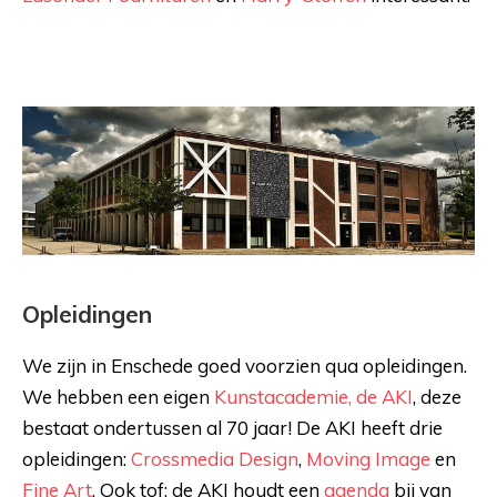
Opleidingen
We zijn in Enschede goed voorzien qua opleidingen.
We hebben een eigen
Kunstacademie, de AKI
, deze
bestaat ondertussen al 70 jaar! De AKI heeft drie
opleidingen:
Crossmedia Design
,
Moving Image
en
Fine Art
. Ook tof: de AKI houdt een
agenda
bij van