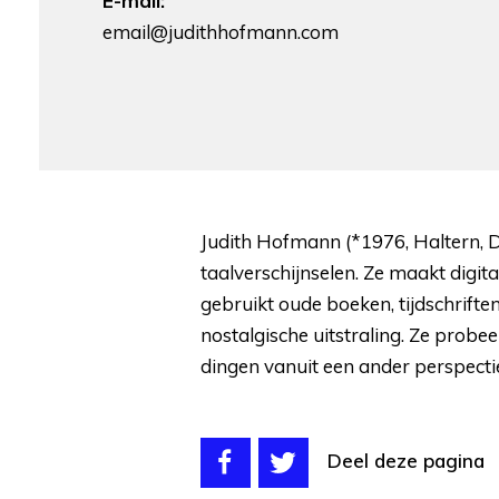
E-mail:
email@judithhofmann.com
Judith Hofmann (*1976, Haltern, D
taalverschijnselen. Ze maakt digita
gebruikt oude boeken, tijdschriften
nostalgische uitstraling. Ze probe
dingen vanuit een ander perspectief
Deel deze pagina