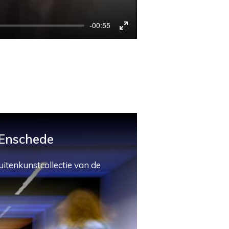
-00:55
Enter
fullscreen
 Enschede
uitenkunstcollectie van de