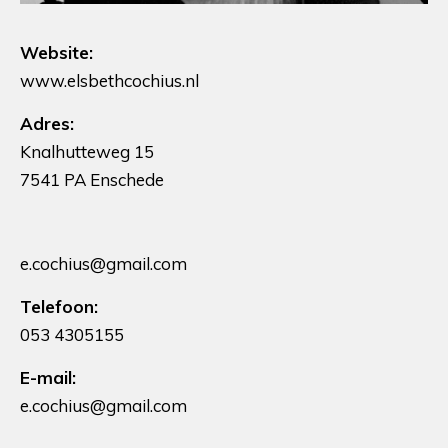
Website:
www.elsbethcochius.nl
Adres:
Knalhutteweg 15
7541 PA Enschede
e.cochius@gmail.com
Telefoon:
053 4305155
E-mail:
e.cochius@gmail.com