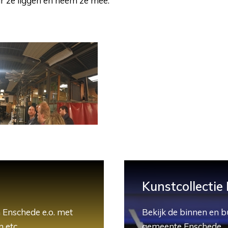
r ze liggen en neem ze mee.
Kunstcollectie
 Enschede e.o. met
Bekijk de binnen en b
 etc.
gemeente Enschede