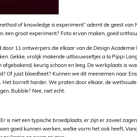
 method of knowledge is experiment“ ademt de geest van N
en, een groot experiment? Foto ervan maken, goed onthou
d door 11 ontwerpers die elkaar van de Design Academie
kken. Gekke, vrolijk makende uitbouwseltjes a la Pippi Lan
n afgebakend, keurig schoon en leeg. De werkplaats is wa
oud? Of juist bloedheet? Kunnen we dit meenemen naar Ensch
an. Het borrelt harder. We praten door elkaar, de wethoud
gen. Bubble? Nee, niet echt.
 is niet een typische broedplaats, er zijn er zoveel zag
ensen goed kunnen werken, welke vorm het ook heeft. Va