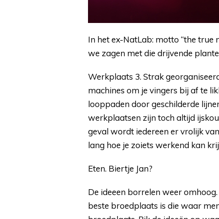
In het ex-NatLab: motto “the true
we zagen met die drijvende plant
Werkplaats 3. Strak georganiseer
machines om je vingers bij af te li
looppaden door geschilderde lijne
werkplaatsen zijn toch altijd ijsk
geval wordt iedereen er vrolijk v
lang hoe je zoiets werkend kan krij
Eten. Biertje Jan?
De ideeen borrelen weer omhoog. Er
beste broedplaats is die waar m