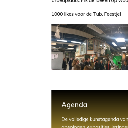
broedplaats. Pik de ideeën op waa
1000 likes voor de Tub. Feestje!
Agenda
De volledige kunstagenda van
openingen, exposities, lezingen