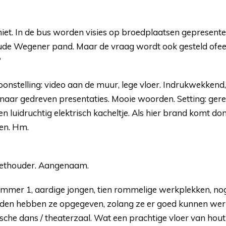
niet. In de bus worden visies op broedplaatsen gepresent
 oude Wegener pand. Maar de vraag wordt ook gesteld ofee
?
onstelling: video aan de muur, lege vloer. Indrukwekkend, 
ren naar gedreven presentaties. Mooie woorden. Setting: ge
een luidruchtig elektrisch kacheltje. Als hier brand komt 
en. Hm.
 wethouder. Aangenaam.
mer 1, aardige jongen, tien rommelige werkplekken, nog
orden hebben ze opgegeven, zolang ze er goed kunnen werk
sche dans / theaterzaal. Wat een prachtige vloer van hou