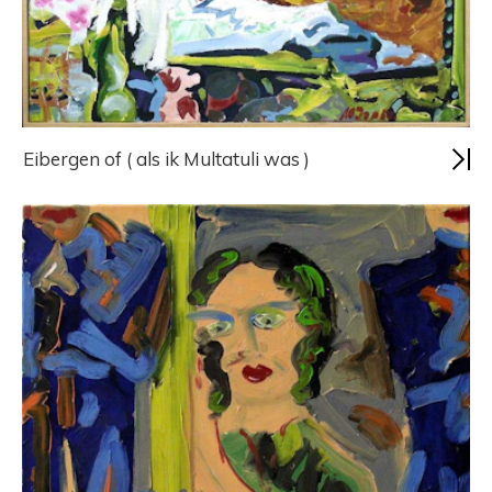
Eibergen of ( als ik Multatuli was )