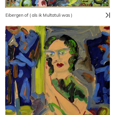
Eibergen of ( als ik Multatuli was )