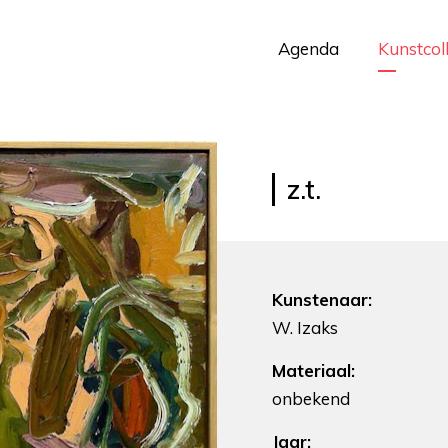
Agenda
Kunstcol
z.t.
Kunstenaar:
W. Izaks
Materiaal:
onbekend
Jaar: