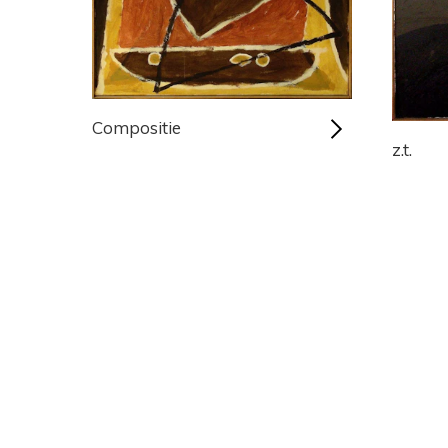
Compositie
z.t.