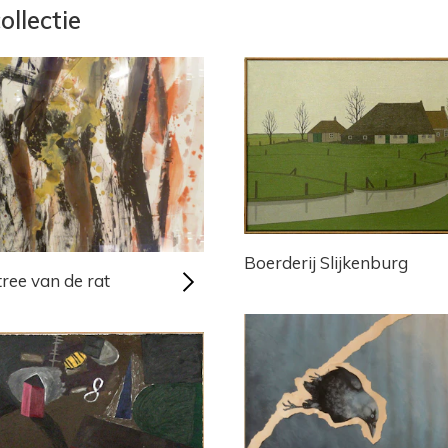
ollectie
Boerderij Slijkenburg
ree van de rat