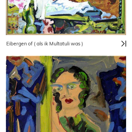
Eibergen of ( als ik Multatuli was )