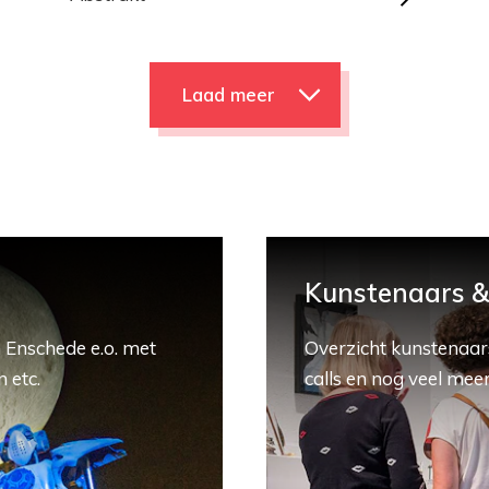
Laad meer
Kunstenaars & 
 Enschede e.o. met
Overzicht kunstenaars
 etc.
calls en nog veel meer