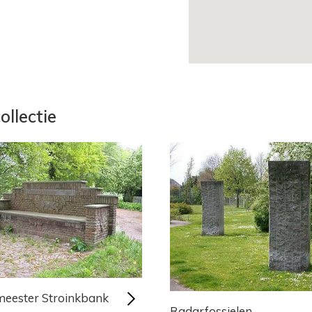
ollectie
eester Stroinkbank
Radarfossielen