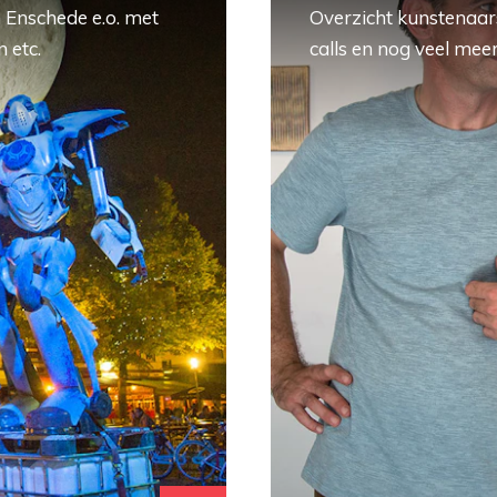
 Enschede e.o. met
Overzicht kunstenaars
 etc.
calls en nog veel meer