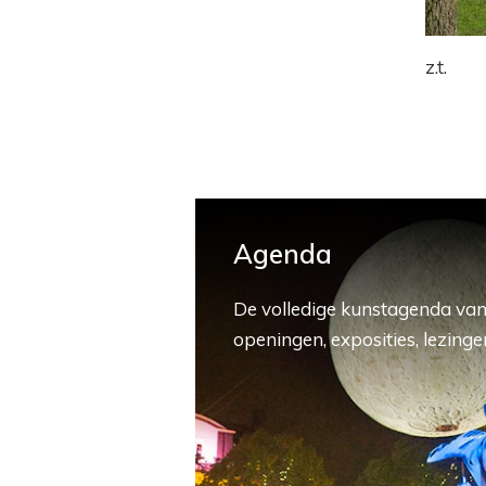
z.t.
Agenda
De volledige kunstagenda van
openingen, exposities, lezingen