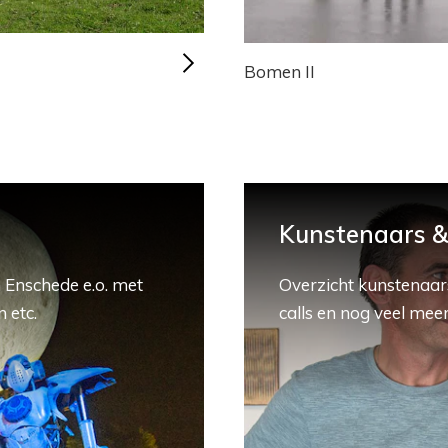
Bomen II
Kunstenaars & 
 Enschede e.o. met
Overzicht kunstenaars
 etc.
calls en nog veel meer