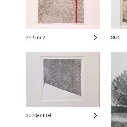
z.t. 5 nr.2
864
zonder titel