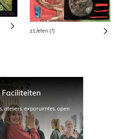
z.t./eten (?)
Faciliteiten
, ateliers, exporuimtes, open
.