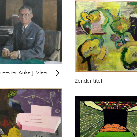
eester Auke J. Vleer
Zonder titel