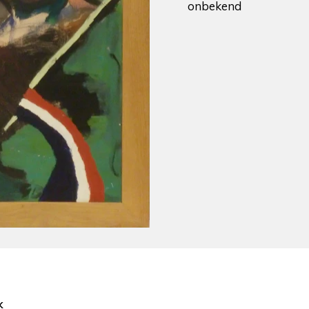
onbekend
k