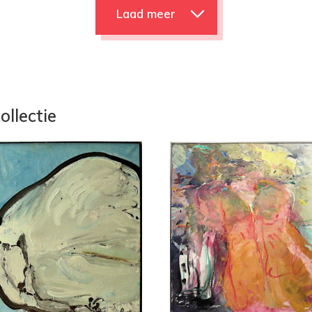
Laad meer
ollectie