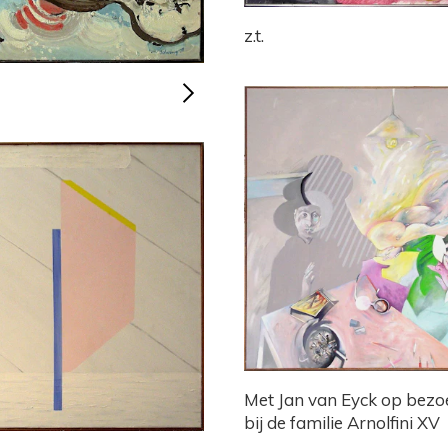
z.t.
Met Jan van Eyck op bezo
bij de familie Arnolfini XV