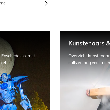
ème
Kunstenaars & 
 Enschede e.o. met
Overzicht kunstenaars
 etc.
calls en nog veel meer