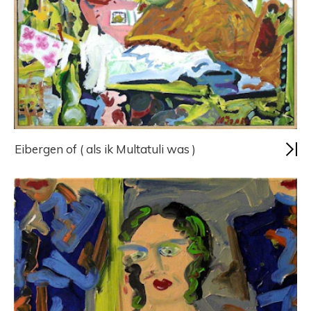
Eibergen of ( als ik Multatuli was )