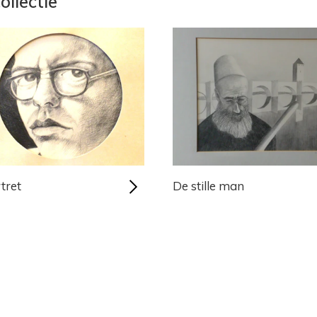
ollectie
tret
De stille man