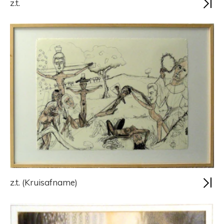
z.t.
z.t. (Kruisafname)