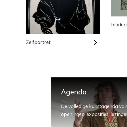
blader
Zelfportret
Agenda
De volledige kunstagenda van
openingen, exposities, lezingen