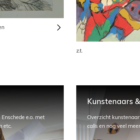
en
z.t.
Kunstenaars & 
 Enschede e.o. met
Overzicht kunstenaars
 etc.
calls en nog veel meer