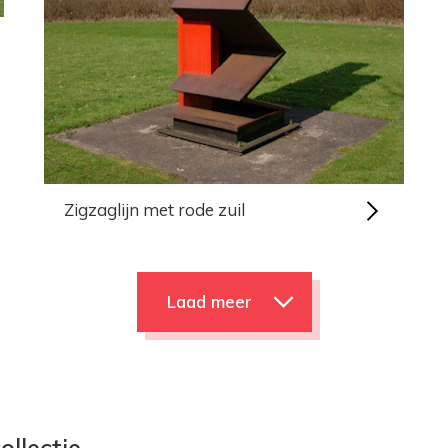
Zigzaglijn met rode zuil
Laad meer
ollectie