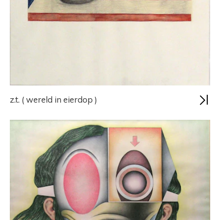
z.t. ( wereld in eierdop )