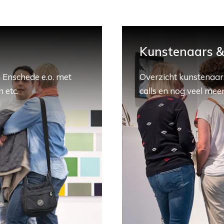
Kunstenaars & 
 Enschede e.o. met
Overzicht kunstenaars
 etc.
calls en nog veel meer