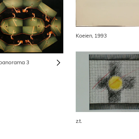
Koeien, 1993
t panorama 3
z.t.