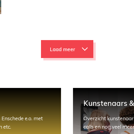
Laad meer
Kunstenaars & 
 Enschede e.o. met
Overzicht kunstenaars
 etc.
calls en nog veel meer