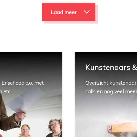
Laad meer
Kunstenaars & 
 Enschede e.o. met
Overzicht kunstenaars
 etc.
calls en nog veel meer