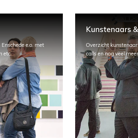
Kunstenaars & 
 Enschede e.o. met
Overzicht kunstenaars
 etc.
calls en nog veel meer