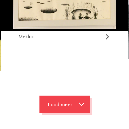
Mekka
Laad meer