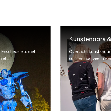
Kunstenaars & 
 Enschede e.o. met
Overzicht kunstenaars
 etc.
calls en nog veel meer