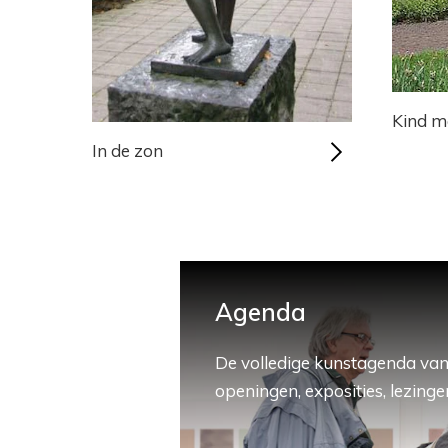
Kind m
In de zon
Agenda
De volledige kunstagenda van
openingen, exposities, lezingen