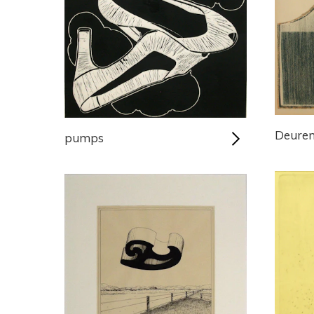
Deure
pumps