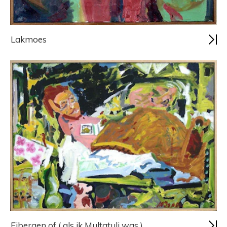
Lakmoes
Eibergen of ( als ik Multatuli was )