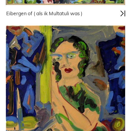
Eibergen of ( als ik Multatuli was )