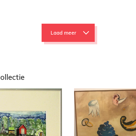
Laad meer
ollectie