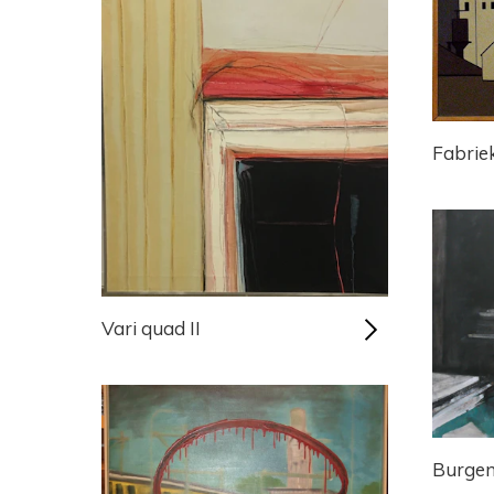
Fabri
Vari quad II
Burgem