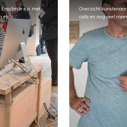
 Enschede e.o. met
Overzicht kunstenaars
 etc.
calls en nog veel meer