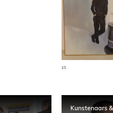
z.t.
Kunstenaars & 