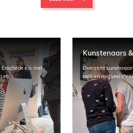
Kunstenaars & 
 Enschede e.o. met
Overzicht kunstenaars
 etc.
calls en nog veel meer