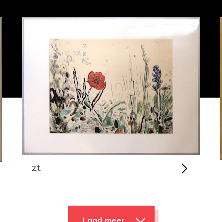
z.t.
Laad meer