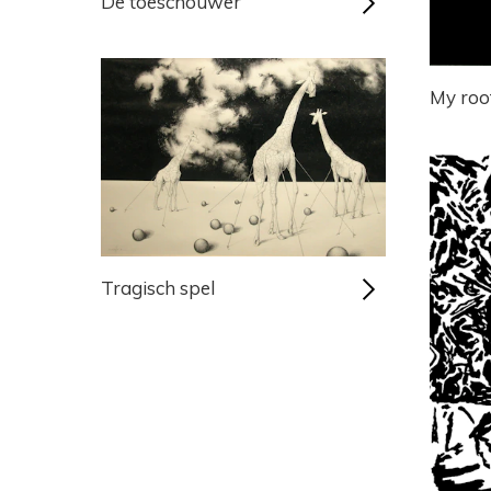
De toeschouwer
My root
Tragisch spel