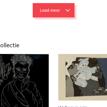
Laad meer
ollectie