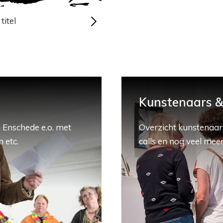
titel
Kunstenaars & 
 Enschede e.o. met
Overzicht kunstenaars
 etc.
calls en nog veel meer