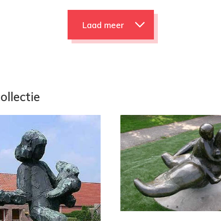
Laad meer
ollectie