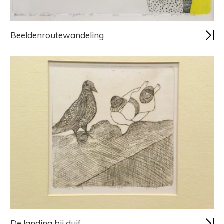
Beeldenroutewandeling
De landing bij duif