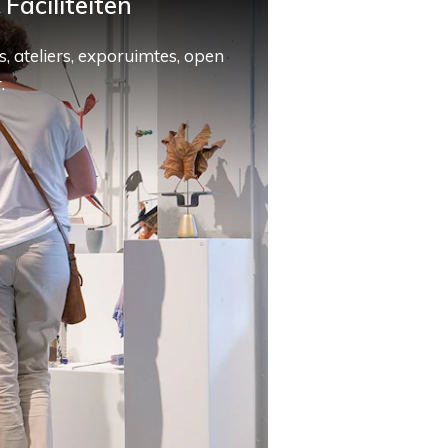
Faciliteiten
, ateliers, exporuimtes, open
.