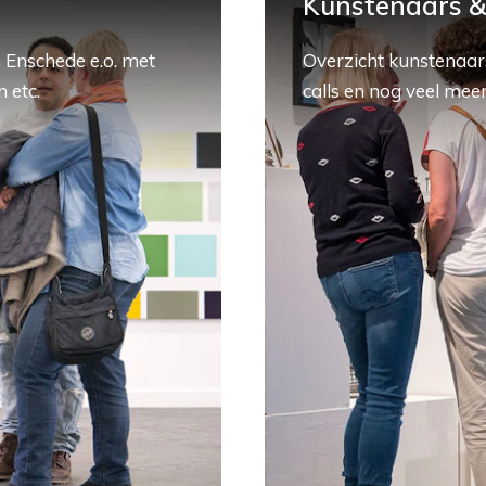
Kunstenaars & 
 Enschede e.o. met
Overzicht kunstenaars
 etc.
calls en nog veel meer