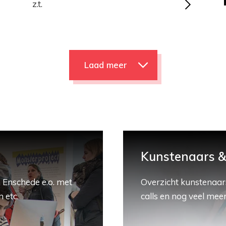
z.t.
Laad meer
Kunstenaars & 
 Enschede e.o. met
Overzicht kunstenaars
 etc.
calls en nog veel meer