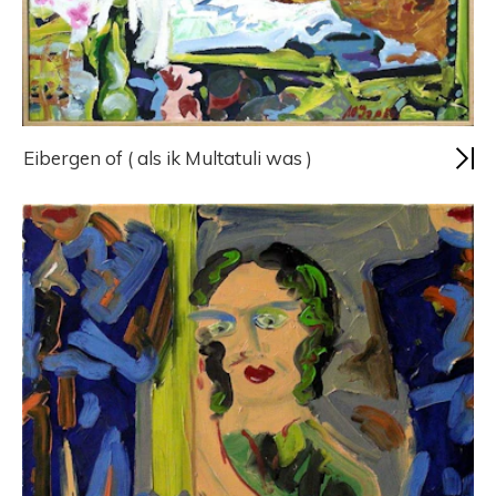
Eibergen of ( als ik Multatuli was )