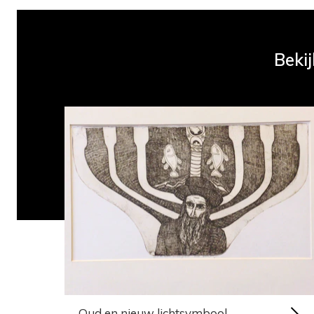
Bekij
Oud en nieuw lichtsymbool