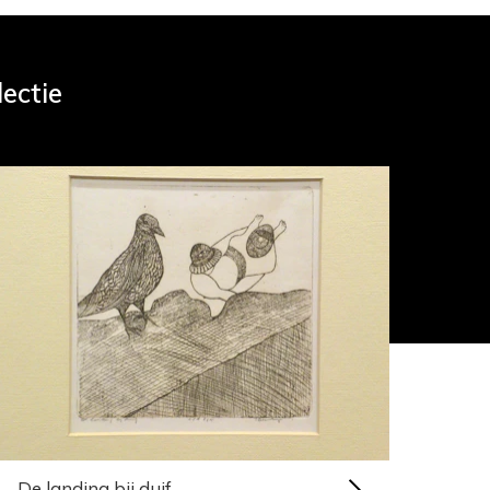
lectie
De landing bij duif