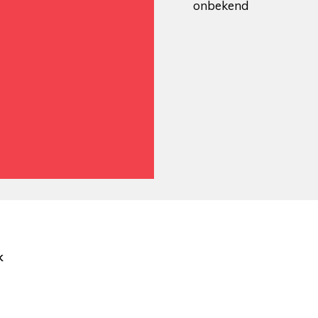
onbekend
k