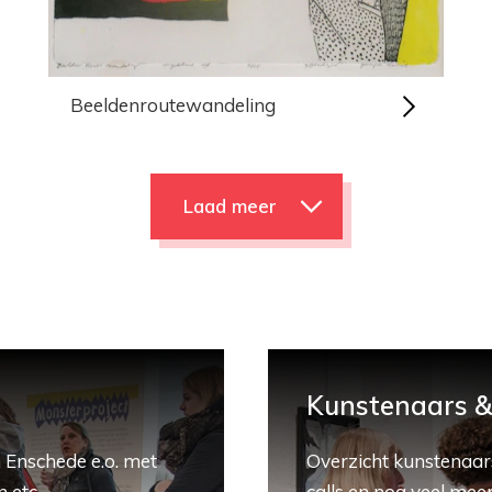
Beeldenroutewandeling
Laad meer
Kunstenaars & 
 Enschede e.o. met
Overzicht kunstenaars
 etc.
calls en nog veel meer