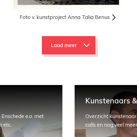
Foto v. kunstproject Anna Talia Benus
Laad meer
Kunstenaars & 
 Enschede e.o. met
Overzicht kunstenaars
 etc.
calls en nog veel meer