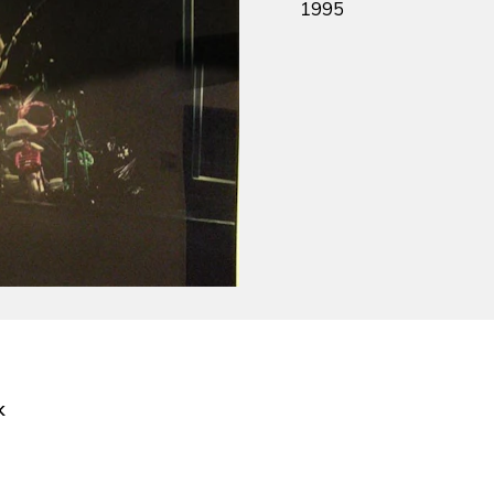
1995
k