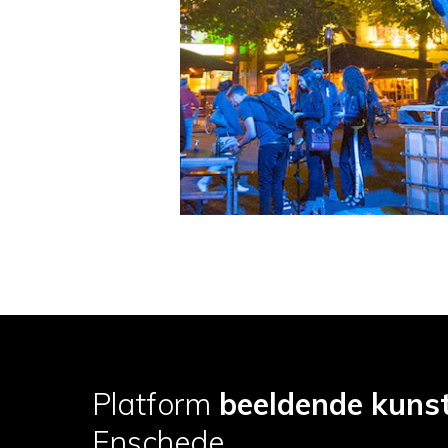
Platform
beeldende kuns
Enschede