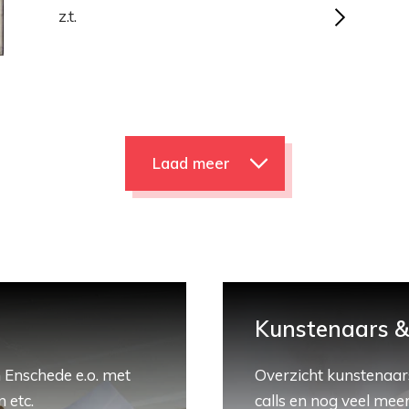
z.t.
Laad meer
Kunstenaars & 
 Enschede e.o. met
Overzicht kunstenaars
 etc.
calls en nog veel meer