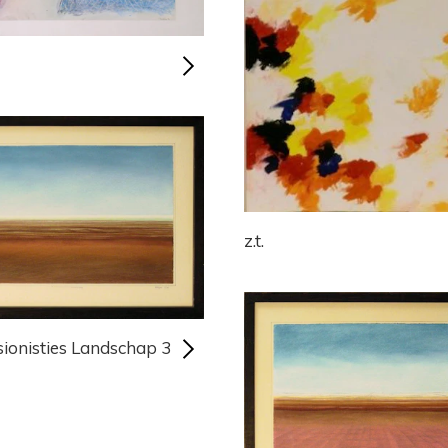
z.t.
ionisties Landschap 3