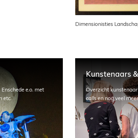
Dimensionisties Landscha
Kunstenaars & 
 Enschede e.o. met
Overzicht kunstenaars
 etc.
calls en nog veel meer