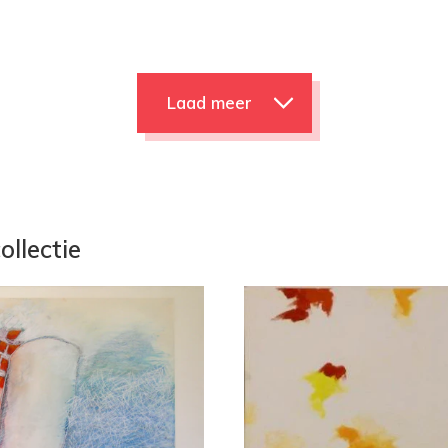
Laad meer
ollectie