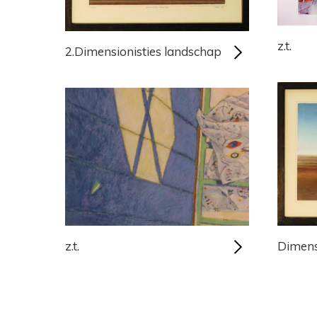
z.t.
2.Dimensionisties landschap
Dimens
z.t.