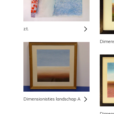
z.t.
Dimens
Dimensionisties landschap A
Dimens