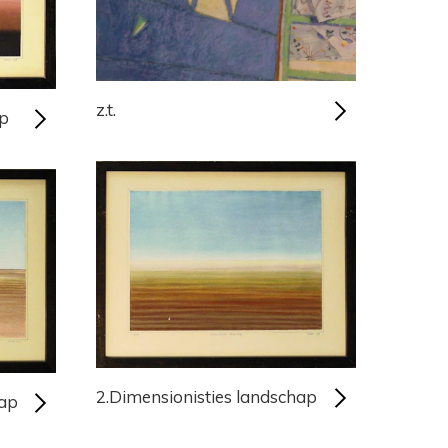
z.t.
ap
2.Dimensionisties landschap
hap