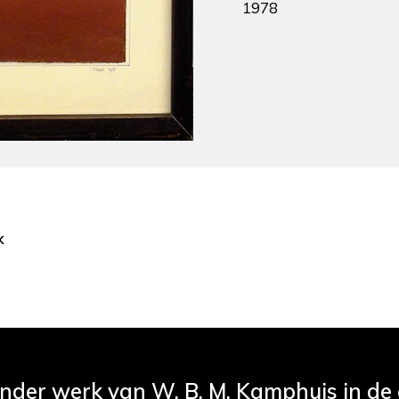
1978
k
ander werk van W. B. M. Kamphuis in de c