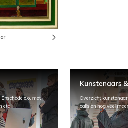
bar
Kunstenaars & 
 Enschede e.o. met
Overzicht kunstenaars
 etc.
calls en nog veel meer