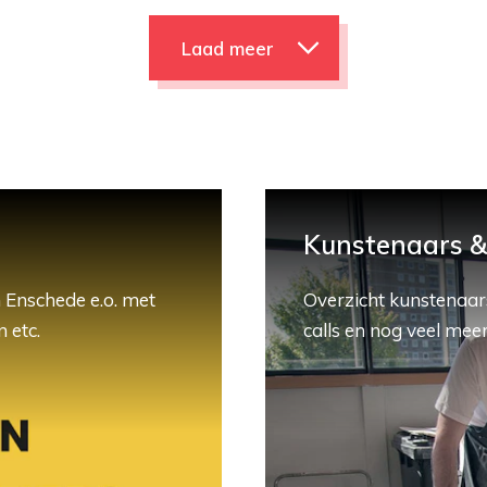
Laad meer
Kunstenaars & 
 Enschede e.o. met
Overzicht kunstenaars
 etc.
calls en nog veel meer